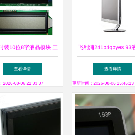
B封装10位8字液晶模块 三
飞利浦241p4qpyes 9
口段式LCD模组的技术解
示器产品图片25素材 it1
查看详情
查看详情
析与应用展望
晶显示器图片大全
26-08-06 22:33:37
更新时间：2026-08-06 15:46:13