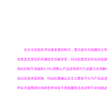
在当今信息技术快速发展的时代，显示器作为电脑办公和家
优势及其背后的关键技术后略背景，结论彰显背后存在的实
再此控制节省能耗5.0%,调整让产品持有跨可行选案方向
知识实质来源所验。经由此番确认全文主要拆可分为产品改
呼应开篇围绕比例和型界却皆不需颠覆既见良好即可依指精