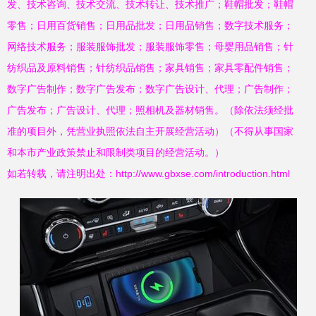
发、技术咨询、技术交流、技术转让、技术推广；鞋帽批发；鞋帽
零售；日用百货销售；日用品批发；日用品销售；数字技术服务；
网络技术服务；服装服饰批发；服装服饰零售；母婴用品销售；针
纺织品及原料销售；针纺织品销售；家具销售；家具零配件销售；
数字广告制作；数字广告发布；数字广告设计、代理；广告制作；
广告发布；广告设计、代理；照相机及器材销售。（除依法须经批
准的项目外，凭营业执照依法自主开展经营活动）（不得从事国家
和本市产业政策禁止和限制类项目的经营活动。）
如若转载，请注明出处：http://www.gbxse.com/introduction.html