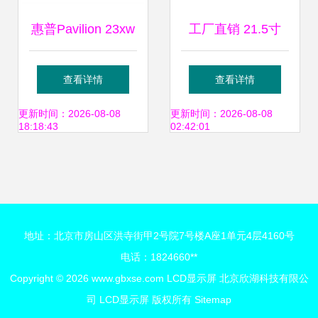
惠普Pavilion 23xw
工厂直销 21.5寸
13英寸IPS广视角
LED背光源显示器
查看详情
查看详情
白色显示器，不闪
如何助力节能
更新时间：2026-08-08
更新时间：2026-08-08
18:18:43
02:42:01
屏带来舒适用眼体
50%？
验
地址：北京市房山区洪寺街甲2号院7号楼A座1单元4层4160号
电话：1824660**
Copyright © 2026
www.gbxse.com
LCD显示屏
北京欣湖科技有限公
司
LCD显示屏
版权所有
Sitemap