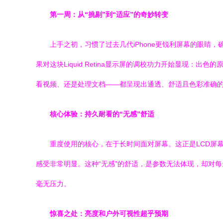
第一周：从“挑剔”到“适应”的奇妙转变
上手之初，习惯了过去几代iPhone更锐利屏幕的眼
果对这块Liquid Retina显示屏的调校功力开始显现
看视频、还是处理文档——都呈现出通透、舒适且色彩准确的
核心体验：持久耐看的“无感”舒适
重度使用的核心，在于长时间面对屏幕。这正是LCD屏幕
感受非常明显。这种“无感”的舒适，是参数无法体现，却对
毫无压力。
惊喜之处：亮度和户外可视性超乎预期