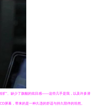
显“粗犷”、缺少了旗舰的炫目感——这些几乎是我，以及许多潜
块LCD屏幕，带来的是一种久违的舒适与持久陪伴的坦然。