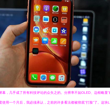
的LCD屏幕，几乎成了所有科技评论的众矢之的。分辨率不如OLED、边框略
力机重度使用一个月后，我必须承认，之前的许多看法都被彻底“打脸”了。这