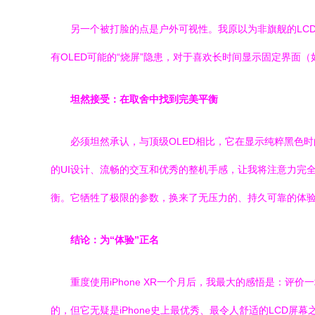
另一个被打脸的点是户外可视性。我原以为非旗舰的LC
有OLED可能的“烧屏”隐患，对于喜欢长时间显示固定界面
坦然接受：在取舍中找到完美平衡
必须坦然承认，与顶级OLED相比，它在显示纯粹黑色
的UI设计、流畅的交互和优秀的整机手感，让我将注意力完
衡。它牺牲了极限的参数，换来了无压力的、持久可靠的体
结论：为“体验”正名
重度使用iPhone XR一个月后，我最大的感悟是：评
的，但它无疑是iPhone史上最优秀、最令人舒适的LCD