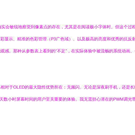
睛，确实会敏锐地察觉到像素点的存在，尤其是在阅读极小字体时。但这个
：出色的原彩显示、精准的色彩管理（P3广色域）、以及极高的亮度和优秀的
观感。那种从参数表上看到的“不足”，在实际体验中被流畅的系统动画
相对于OLED的最大隐性优势所在：无频闪。无论是深夜刷手机，还是长时间
每天数小时屏幕时间的用户至关重要的体验。我无需担心潜在的PWM调光