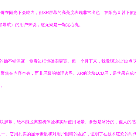
D屏在阳光下会吃力，但XR屏幕的高亮度表现非常出色，在阳光直射下依
（如导航）的用户来说，这无疑是一颗定心丸。
时的确不够深邃，侧看边框也确实更宽。但一个月下来，我发现这些“缺点
全聚焦在内容本身，而非屏幕的物理边界。XR的这块LCD屏，是苹果在
验。
价一块屏幕，绝不能脱离整机体验和实际使用场景。参数是冰冷的，但人的感受是
屏幕之一。它用扎实的显示素质和对用户眼睛的友好，证明了在技术狂欢的时