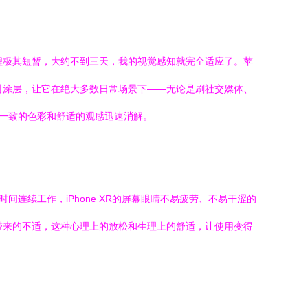
过程极其短暂，大约不到三天，我的视觉感知就完全适应了。苹
抗反射涂层，让它在绝大多数日常场景下——无论是刷社交媒体、
、一致的色彩和舒适的观感迅速消解。
连续工作，iPhone XR的屏幕眼睛不易疲劳、不易干涩的
带来的不适，这种心理上的放松和生理上的舒适，让使用变得